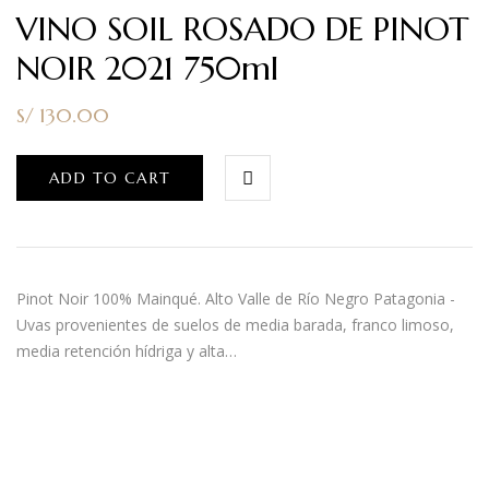
VINO SOIL ROSADO DE PINOT
NOIR 2021 750ml
S/
130.00
ADD TO CART
Pinot Noir 100% Mainqué. Alto Valle de Río Negro Patagonia -
Uvas provenientes de suelos de media barada, franco limoso,
media retención hídriga y alta…