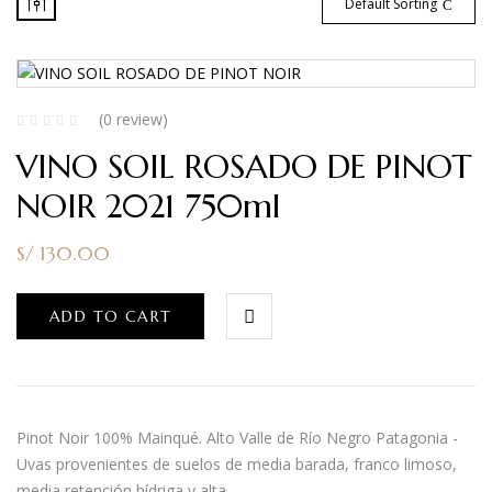
Default Sorting
(0 review)
VINO SOIL ROSADO DE PINOT
NOIR 2021 750ml
S/
130.00
ADD TO CART
Pinot Noir 100% Mainqué. Alto Valle de Río Negro Patagonia -
Uvas provenientes de suelos de media barada, franco limoso,
media retención hídriga y alta…