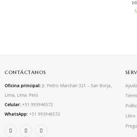
2
S
CONTÁCTANOS
SER
Oficina principal:
Jr. Pietro Marchan 321 – San Borja,
Ayuda
Lima, Lima. Perú
Térmi
Celular:
+51 993946572
Políti
WhatsApp:
+51 993946572
Libro
Pregu