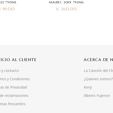
out of 5
022 750ML
MALBEC 2019 750ML
/
85.00
S/
260.00
VICIO AL CLIENTE
ACERCA DE 
 y contacto
La Canción del Ch
nos y Condiciones
¿Quienes somos?
cas de Privacidad
Kenji
 de reclamaciones
Alberto Fujimori
ntas frecuentes