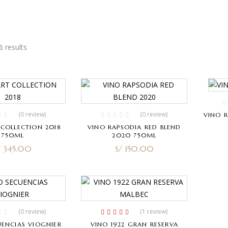
6 results
(0 review)
(0 review)
VINO 
 COLLECTION 2018
VINO RAPSODIA RED BLEND
750ML
2020 750ML
/
345.00
S/
150.00
(0 review)
(1
review
)
Rated
4.00
UENCIAS VIOGNIER
VINO 1922 GRAN RESERVA