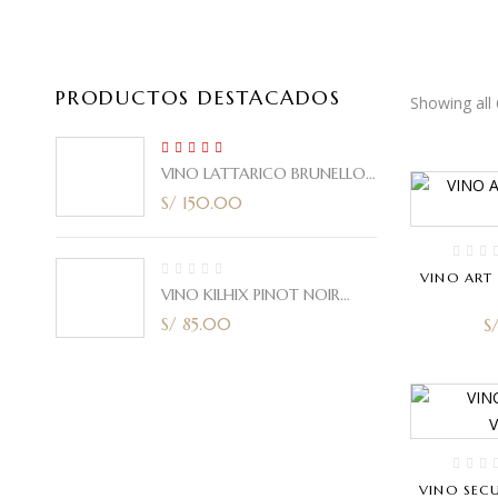
PRODUCTOS DESTACADOS
Showing all 
5.00
Rated
VINO LATTARICO BRUNELLO
out of 5
CORTE ITALIANO 2021 750ml
S/
150.00
VINO ART
VINO KILHIX PINOT NOIR
2020 750ml
S/
85.00
S
VINO SEC