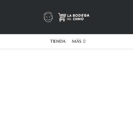
TIENDA
MÁS
degas - Finca Ab