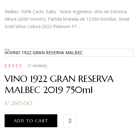
Malbec 100% Cachi, Salta - Norte Argentino. Vino de Extrema
Altura (2600 m/snm). Partida limitada de 13.000 botellas. Great
Gold Virtus Lisboa 2022 Platinum 97…
(1
review
)
Rated
4.00
VINO 1922 GRAN RESERVA
out of 5
MALBEC 2019 750ml
S/
260.00
ADD TO CART