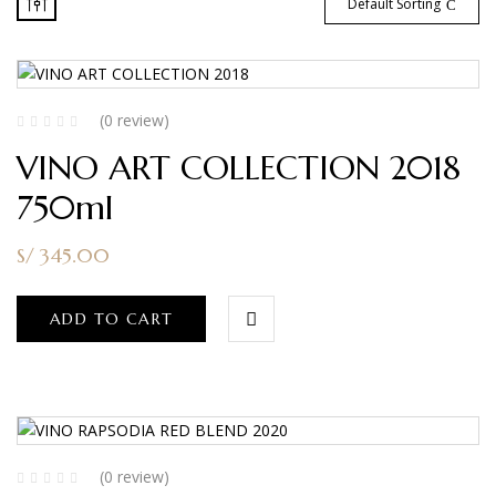
Default Sorting
(0 review)
VINO ART COLLECTION 2018
750ml
S/
345.00
ADD TO CART
(0 review)