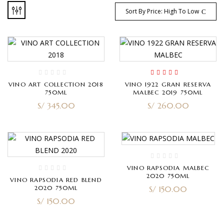
Sort By Price: High To Low
Rated
4.00
VINO ART COLLECTION 2018
VINO 1922 GRAN RESERVA
out of 5
750ML
MALBEC 2019 750ML
S/
345.00
S/
260.00
VINO RAPSODIA MALBEC
2020 750ML
VINO RAPSODIA RED BLEND
2020 750ML
S/
150.00
S/
150.00