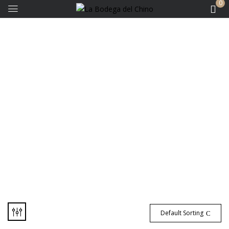
0
Bodegas - Finca Don
Carlos
Default Sorting