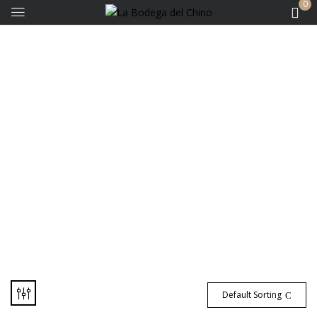
0
Bodegas - Finca Don
Carlos
Default Sorting