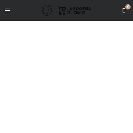
0
Bodegas - Finca Don
Carlos
LIBROS