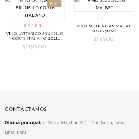
Hot
VINO SECUENCIAS MALBEC
2021 750ML
Rated
5.00
out
VINO LATTARICO BRUNELLO
of 5
CORTE ITALIANO 2021
S/
85.00
750ML
S/
150.00
CONTÁCTANOS
Oficina principal:
Jr. Pietro Marchan 321 – San Borja, Lima,
Lima. Perú