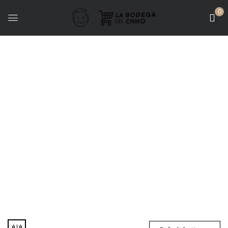
0
Bodegas - Lattarico