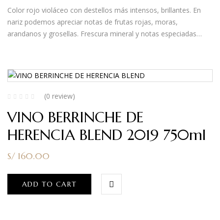
Color rojo violáceo con destellos más intensos, brillantes. En
nariz podemos apreciar notas de frutas rojas, moras,
arandanos y grosellas. Frescura mineral y notas especiadas…
(0 review)
VINO BERRINCHE DE
HERENCIA BLEND 2019 750ml
S/
160.00
ADD TO CART