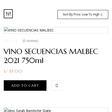
Sort By Price: Low To High
(0 review)
VINO SECUENCIAS MALBEC
2021 750ml
S/
85.00
ADD TO CART