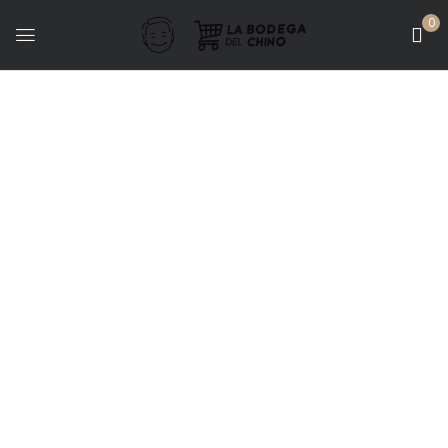
0
Bodegas - Lattarico
LIBROS