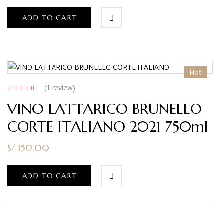
ADD TO CART
Hot
(1
review
)
Rated
5.00
out
VINO LATTARICO BRUNELLO
of 5
CORTE ITALIANO 2021 750ml
S/
150.00
ADD TO CART