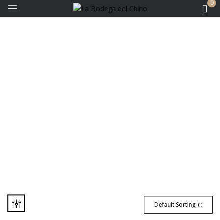
0
Bodegas - Lattarico
Default Sorting