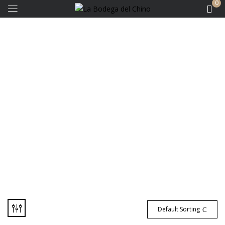
0
Bodegas - Lattarico
Default Sorting