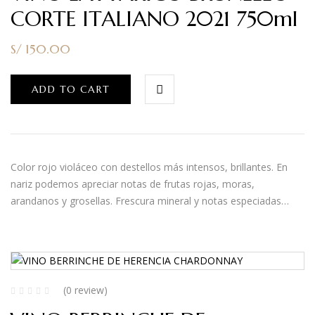
CORTE ITALIANO 2021 750ml
S/
150.00
ADD TO CART
Color rojo violáceo con destellos más intensos, brillantes. En
nariz podemos apreciar notas de frutas rojas, moras,
arandanos y grosellas. Frescura mineral y notas especiadas…
(0 review)