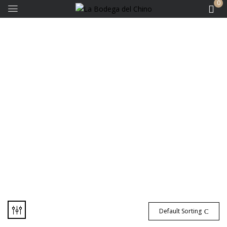
0
Bodegas - Lattarico
Default Sorting