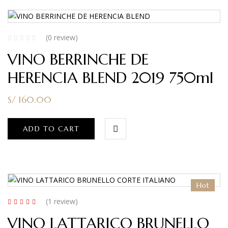
(0 review)
VINO BERRINCHE DE
HERENCIA BLEND 2019 750ml
S/
160.00
ADD TO CART
Hot
(1
review
)
Rated
5.00
out
VINO LATTARICO BRUNELLO
of 5