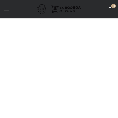
0
Bodegas - Puna
LIBROS