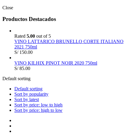
Close
Productos Destacados
Rated
5.00
out of 5
VINO LATTARICO BRUNELLO CORTE ITALIANO
2021 750ml
S/
150.00
VINO KILHIX PINOT NOIR 2020 750ml
S/
85.00
Default sorting
Default sorting
Sort by popularity
Sort by latest
Sort by price: low to high
Sort by price: high to low