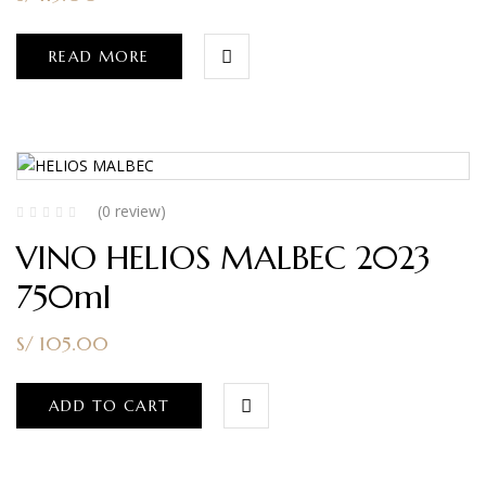
READ MORE
(0 review)
VINO HELIOS MALBEC 2023
750ml
S/
105.00
ADD TO CART