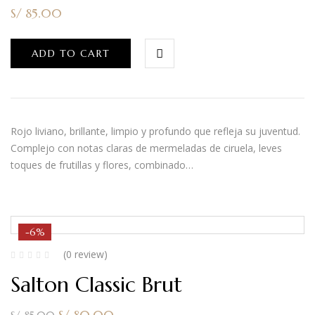
S/
85.00
ADD TO CART
Rojo liviano, brillante, limpio y profundo que refleja su juventud.
Complejo con notas claras de mermeladas de ciruela, leves
toques de frutillas y flores, combinado…
-6%
(0 review)
Salton Classic Brut
S/
80.00