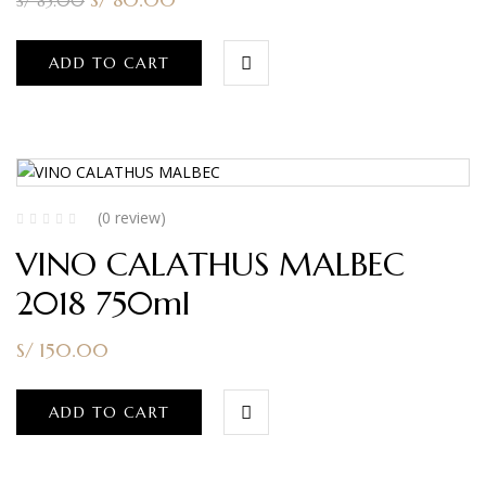
S/
85.00
ADD TO CART
(0 review)
VINO CALATHUS MALBEC
2018 750ml
S/
150.00
ADD TO CART