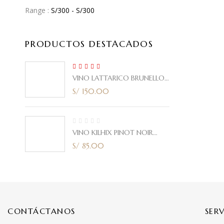
Range :
S/
300
- S/
300
PRODUCTOS DESTACADOS
5.00
Rated
VINO LATTARICO BRUNELLO
out of 5
CORTE ITALIANO 2021 750ml
S/
150.00
VINO KILHIX PINOT NOIR
2020 750ml
S/
85.00
CONTÁCTANOS
SER