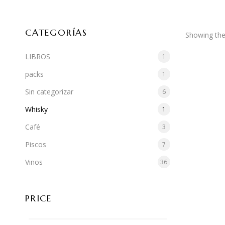
CATEGORÍAS
Showing the 
LIBROS
1
packs
1
Sin categorizar
6
Whisky
1
Café
3
Piscos
7
Vinos
36
PRICE