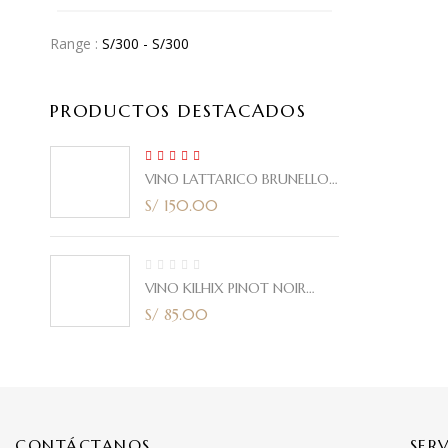
Range :
S/
300
- S/
300
PRODUCTOS DESTACADOS
5.00
Rated
VINO LATTARICO BRUNELLO
out of 5
CORTE ITALIANO 2021 750ml
S/
150.00
VINO KILHIX PINOT NOIR
2020 750ml
S/
85.00
CONTÁCTANOS
SER