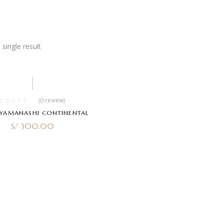
single result
(0 review)
 YAMANASHI CONTINENTAL
S/
300.00