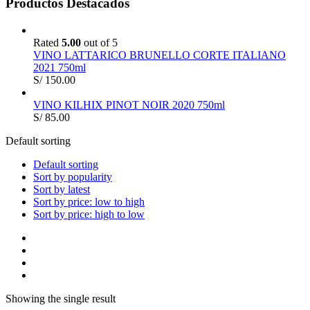
Productos Destacados
Rated
5.00
out of 5
VINO LATTARICO BRUNELLO CORTE ITALIANO
2021 750ml
S/
150.00
VINO KILHIX PINOT NOIR 2020 750ml
S/
85.00
Default sorting
Default sorting
Sort by popularity
Sort by latest
Sort by price: low to high
Sort by price: high to low
Showing the single result