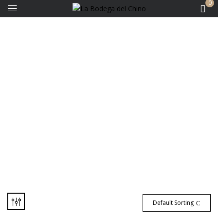
0
Bodega Aniello
Default Sorting