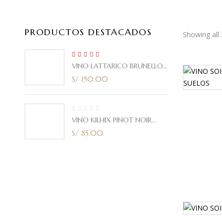
PRODUCTOS DESTACADOS
Showing all 
5.00
Rated
VINO LATTARICO BRUNELLO
out of 5
CORTE ITALIANO 2021 750ml
S/
150.00
VINO KILHIX PINOT NOIR
2020 750ml
S/
85.00