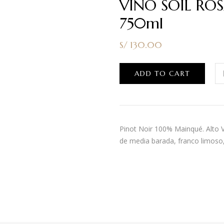
VINO SOIL RO
750ml
S/
130.00
ADD TO CART
Pinot Noir 100% Mainqué. Alto V
de media barada, franco limoso,