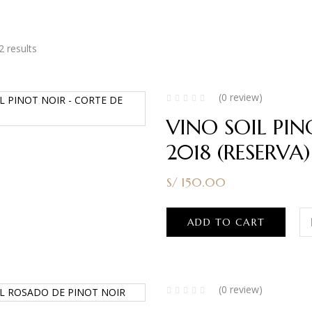
2 results
(0 review)
VINO SOIL PIN
2018 (RESERVA
S/
150.00
ADD TO CART
(0 review)