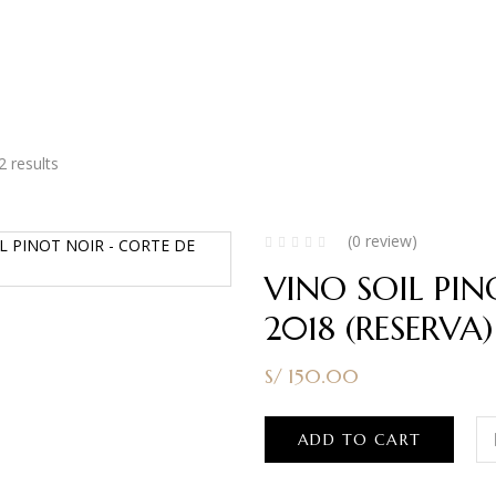
2 results
(0 review)
VINO SOIL PIN
2018 (RESERVA
S/
150.00
ADD TO CART