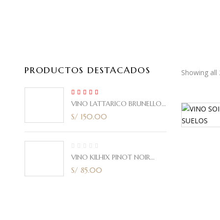
PRODUCTOS DESTACADOS
Showing all 
5.00
Rated
VINO LATTARICO BRUNELLO
out of 5
CORTE ITALIANO 2021 750ml
S/
150.00
VINO KILHIX PINOT NOIR
2020 750ml
S/
85.00