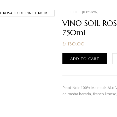
(0 review)
VINO SOIL RO
750ml
S/
130.00
ADD TO CART
Pinot Noir 100% Mainqué. Alto V
de media barada, franco limoso,