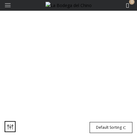
0
Bodega Puna
Default Sorting