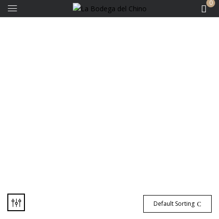
0
E's Vino Wines
Default Sorting