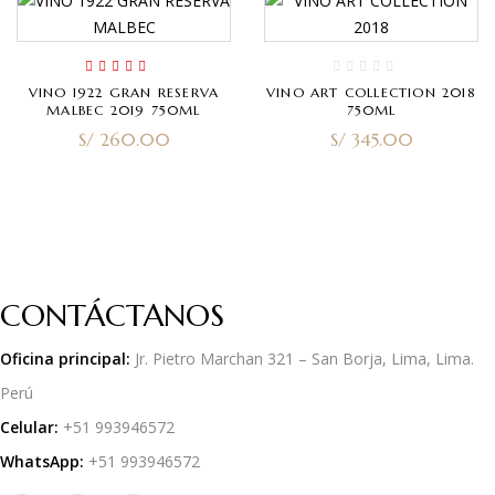
Rated
4.00
VINO 1922 GRAN RESERVA
VINO ART COLLECTION 2018
out of 5
MALBEC 2019 750ML
750ML
S/
260.00
S/
345.00
CONTÁCTANOS
Oficina principal:
Jr. Pietro Marchan 321 – San Borja, Lima, Lima.
Perú
Celular:
+51 993946572
WhatsApp:
+51 993946572