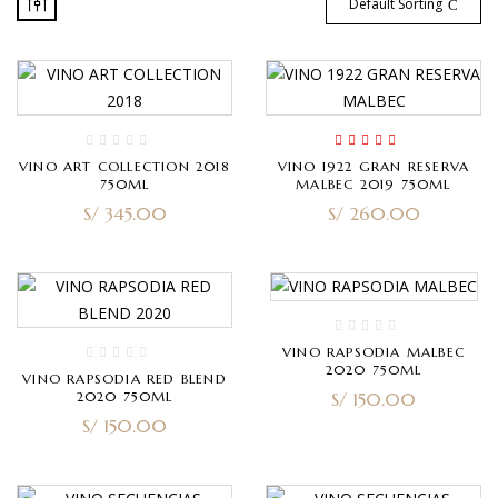
Default Sorting
Rated
4.00
VINO ART COLLECTION 2018
VINO 1922 GRAN RESERVA
out of 5
750ML
MALBEC 2019 750ML
S/
345.00
S/
260.00
VINO RAPSODIA MALBEC
2020 750ML
VINO RAPSODIA RED BLEND
2020 750ML
S/
150.00
S/
150.00