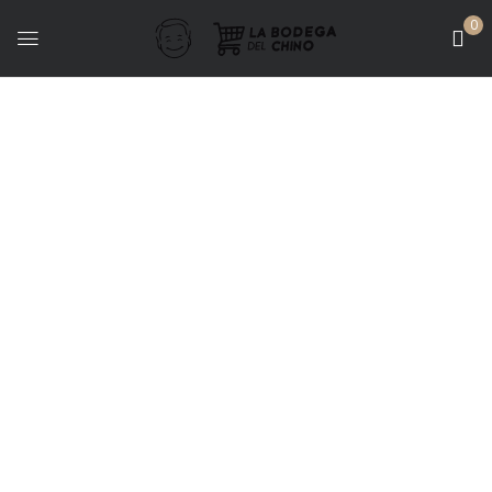
0
Hot
LIBROS