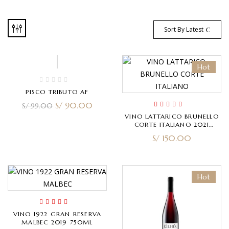
Sort By Latest
-9%
Hot
PISCO TRIBUTO AF
S/
90.00
S/
99.00
Rated
5.00
out
VINO LATTARICO BRUNELLO
of 5
CORTE ITALIANO 2021
750ML
S/
150.00
Hot
Rated
4.00
VINO 1922 GRAN RESERVA
out of 5
MALBEC 2019 750ML