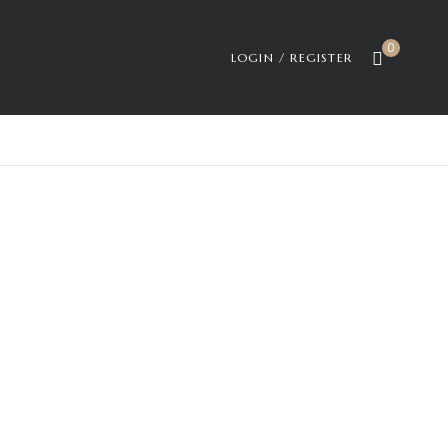
0
LOGIN / REGISTER