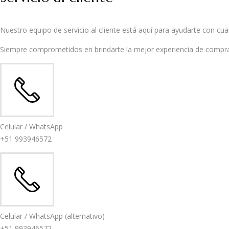
Nuestro equipo de servicio al cliente está aquí para ayudarte con cua
Siempre comprometidos en brindarte la mejor experiencia de compr
Celular / WhatsApp
+51 993946572
Celular / WhatsApp (alternativo)
+51 993946572