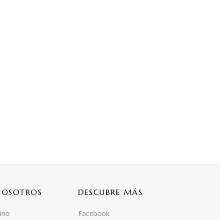
NOSOTROS
DESCUBRE MÁS
ino
Facebook