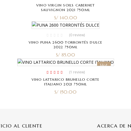
VINO VIRGIN SOILS CABERNET
SAUVIGNON 2021 750ML
S/
140.00
(0 review)
VINO PUNA 2600 TORRONTÉS DULCE
2022 750ML
S/
85.00
Hot
(1
review
)
Rated
5.00
out
VINO LATTARICO BRUNELLO CORTE
of 5
ITALIANO 2021 750ML
S/
150.00
VICIO AL CLIENTE
ACERCA DE 