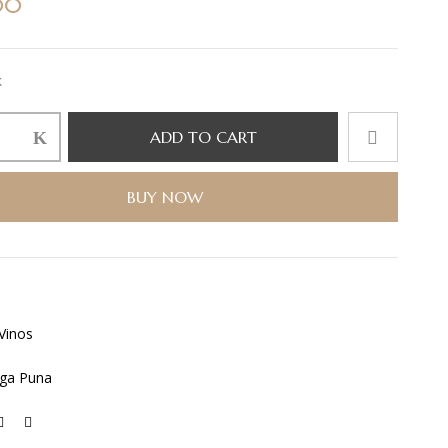
00
k
ADD TO CART
BUY NOW
Vinos
ga Puna