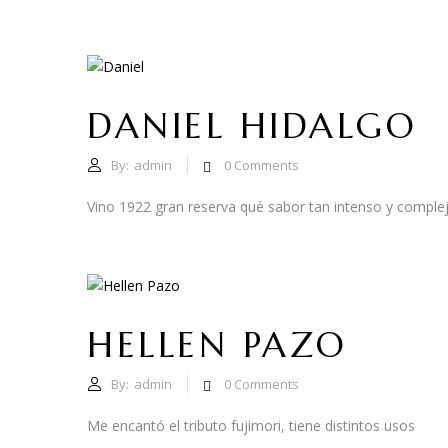
DANIEL HIDALGO
By:
admin
0
Comments
Vino 1922 gran reserva qué sabor tan intenso y complej
HELLEN PAZO
By:
admin
0
Comments
Me encantó el tributo fujimori, tiene distintos usos