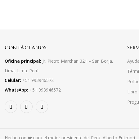
CONTÁCTANOS
SER
Oficina principal:
Jr. Pietro Marchan 321 – San Borja,
Ayuda
Lima, Lima. Perú
Térmi
Celular:
+51 993946572
Políti
WhatsApp:
+51 993946572
Libro
Pregu
Hecho con ❤️ para el mejor presidente del Perú, Alberto Fujimori.