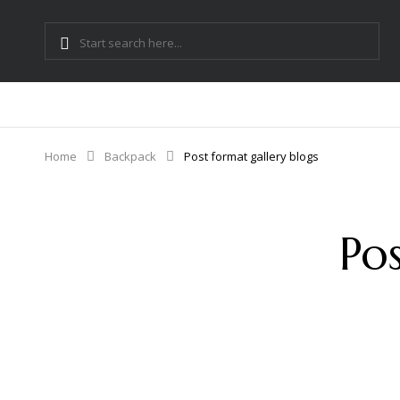
Home
Backpack
Post format gallery blogs
Po