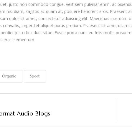
quet, justo non commodo congue, velit sem pulvinar enim, ac bibendu
iam nisi diam, sagittis ac quam at, posuere hendrerit eros. Praesent a
um dolor sit amet, consectetur adipiscing elit. Maecenas interdum odi
us convallis, imperdiet aliquet purus pretium. Praesent sit amet ullamcor
mperdiet justo tincidunt vitae. Fusce porta nunc eu felis mollis posuer
acerat elementum.
Organic
Sport
Format Audio Blogs