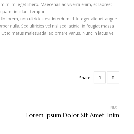
m mi mi eget libero. Maecenas ac viverra enim, et laoreet
liquam tincidunt tempor.
o lorem, non ultricies est interdum id. Integer aliquet augue
per nulla. Sed ultricies vel nisl sed lacinia. In feugiat massa
e. Ut id metus malesuada leo ornare varius. Nunc in lacus vel
Share :
NEXT
Lorem Ipsum Dolor Sit Amet Enim