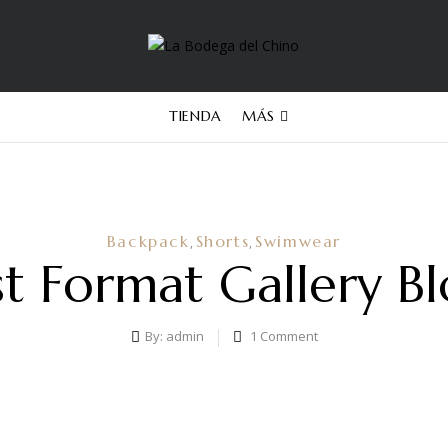
TIENDA
MÁS
Backpack
Shorts
Swimwear
,
,
st Format Gallery Bl
By:
admin
1
Comment