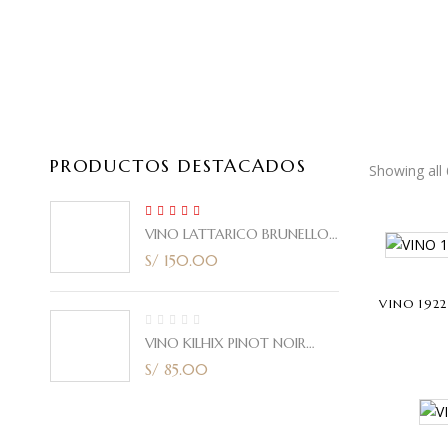
OS
VINOS
PRODUCTOS DESTACADOS
Showing all 
5.00
Rated
VINO LATTARICO BRUNELLO
out of 5
CORTE ITALIANO 2021 750ml
S/
150.00
VINO 192
VINO KILHIX PINOT NOIR
2020 750ml
S/
85.00