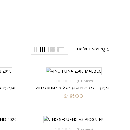
P
CAFÉ
Default Sorting
)
(0 review)
8 750ML
VINO PUNA 2600 MALBEC 2022 375ML
S/
85.00
)
(0 review)