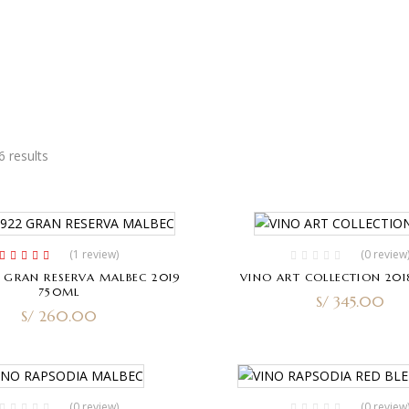
6 results
(1
review
)
(0 review
Rated
4.00
2 GRAN RESERVA MALBEC 2019
VINO ART COLLECTION 201
out of 5
750ML
S/
345.00
S/
260.00
(0 review)
(0 review