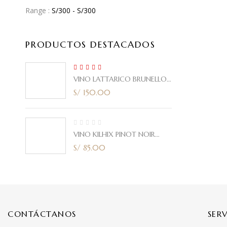
Range :
S/
300
- S/
300
PRODUCTOS DESTACADOS
5.00
Rated
VINO LATTARICO BRUNELLO
out of 5
CORTE ITALIANO 2021 750ml
S/
150.00
VINO KILHIX PINOT NOIR
2020 750ml
S/
85.00
CONTÁCTANOS
SER