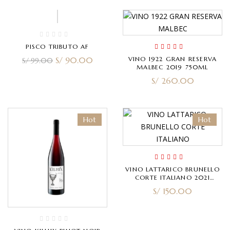
-9%
PISCO TRIBUTO AF
Rated
4.00
S/
90.00
VINO 1922 GRAN RESERVA
S/
99.00
out of 5
MALBEC 2019 750ML
S/
260.00
Hot
Hot
Rated
5.00
out
VINO LATTARICO BRUNELLO
of 5
CORTE ITALIANO 2021
750ML
S/
150.00