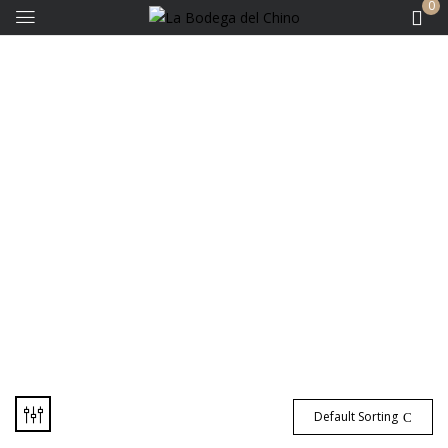
0
Bodegas - Es Vino
Default Sorting